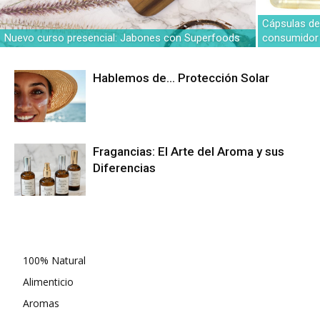
Cápsulas de 
Nuevo curso presencial: Jabones con Superfoods
consumidor
Hablemos de… Protección Solar
Fragancias: El Arte del Aroma y sus
Diferencias
Categorías
100% Natural
Alimenticio
Aromas