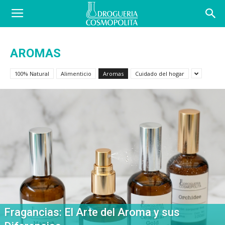
COSBLOG
AROMAS
100% Natural
Alimenticio
Aromas
Cuidado del hogar
Fragancias: El Arte del Aroma y sus