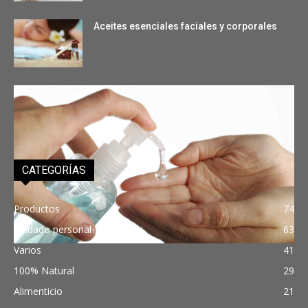
Aceites esenciales faciales y corporales
Entendiendo los polímeros de Lubrizol
CATEGORÍAS
Productos
74
Cuidado personal
63
Varios
41
100% Natural
29
Alimenticio
21