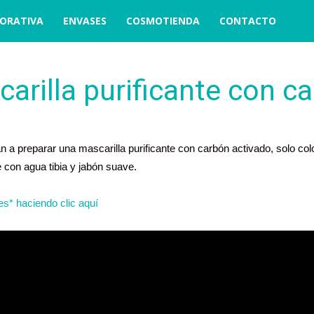
ORATIVA
ENVASES
COSMOTIENDA
CONTACTO
arilla purificante con c
n a preparar una mascarilla purificante con carbón activado, solo col
e con agua tibia y jabón suave.
es*
haciendo clic aquí