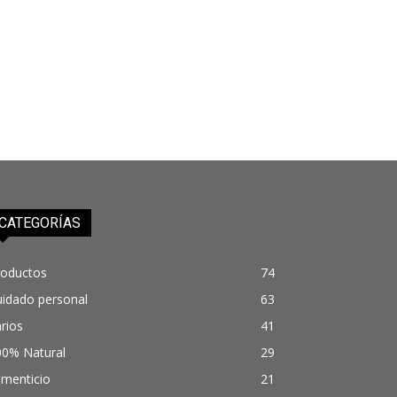
CATEGORÍAS
roductos
74
uidado personal
63
rios
41
00% Natural
29
imenticio
21