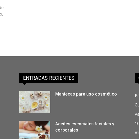
de
o,
ENTRADAS RECIENTES
Mantecas para uso cosmético
P
C
Va
1
Aceites esenciales faciales y
corporales
Al