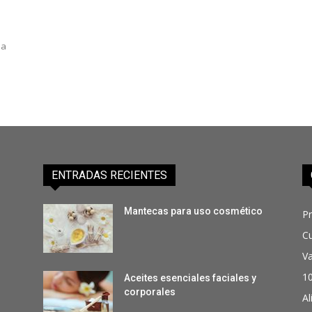
da
ENTRADAS RECIENTES
Mantecas para uso cosmético
P
C
Va
1
Aceites esenciales faciales y
corporales
Al