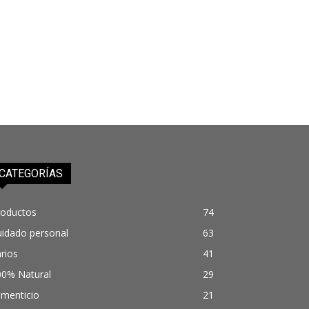
CATEGORÍAS
roductos
74
uidado personal
63
rios
41
00% Natural
29
imenticio
21