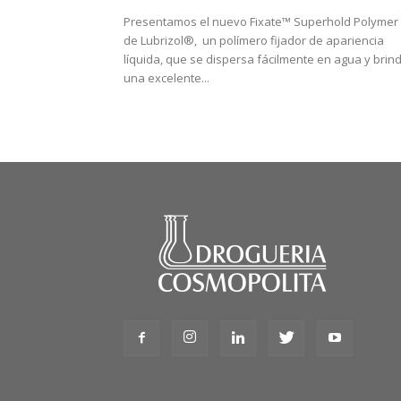
Presentamos el nuevo Fixate™ Superhold Polymer
de Lubrizol®, un polímero fijador de apariencia
líquida, que se dispersa fácilmente en agua y brin
una excelente...